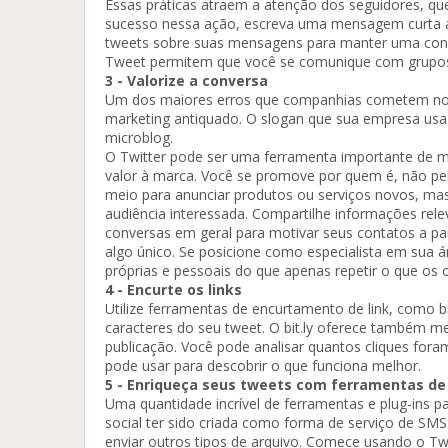
Essas práticas atraem a atenção dos seguidores, que
sucesso nessa ação, escreva uma mensagem curta ant
tweets sobre suas mensagens para manter uma conv
Tweet permitem que você se comunique com grupos 
3 - Valorize a conversa
Um dos maiores erros que companhias cometem no Twi
marketing antiquado. O slogan que sua empresa usa 
microblog.
O Twitter pode ser uma ferramenta importante de ma
valor à marca. Você se promove por quem é, não pe
meio para anunciar produtos ou serviços novos, mas
audiência interessada. Compartilhe informações rel
conversas em geral para motivar seus contatos a part
algo único. Se posicione como especialista em sua á
próprias e pessoais do que apenas repetir o que os 
4 - Encurte os links
Utilize ferramentas de encurtamento de link, como bi
caracteres do seu tweet. O bit.ly oferece também 
publicação. Você pode analisar quantos cliques fora
pode usar para descobrir o que funciona melhor.
5 - Enriqueça seus tweets com ferramentas de 
Uma quantidade incrível de ferramentas e plug-ins pa
social ter sido criada como forma de serviço de SM
enviar outros tipos de arquivo. Comece usando o Twit