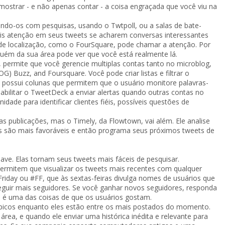
strar - e não apenas contar - a coisa engraçada que você viu na
ando-os com pesquisas, usando o Twtpoll, ou a salas de bate-
is atenção em seus tweets se acharem conversas interessantes
s de localização, como o FourSquare, pode chamar a atenção. Por
guém da sua área pode ver que você está realmente lá.
permite que você gerencie multiplas contas tanto no microblog,
 Buzz, and Foursquare. Você pode criar listas e filtrar o
o possui colunas que permitem que o usuário monitore palavras-
bilitar o TweetDeck a enviar alertas quando outras contas no
ade para identificar clientes fiéis, possíveis questões de
publicações, mas o Timely, da Flowtown, vai além. Ele analise
les são mais favoráveis e então programa seus próximos tweets de
ave. Elas tornam seus tweets mais fáceis de pesquisar.
rmitem que visualizar os tweets mais recentes com qualquer
iday ou #FF, que às sextas-feiras divulga nomes de usuários que
guir mais seguidores. Se você ganhar novos seguidores, responda
l é uma das coisas de que os usuários gostam.
ópicos enquanto eles estão entre os mais postados do momento.
área, e quando ele enviar uma histórica inédita e relevante para