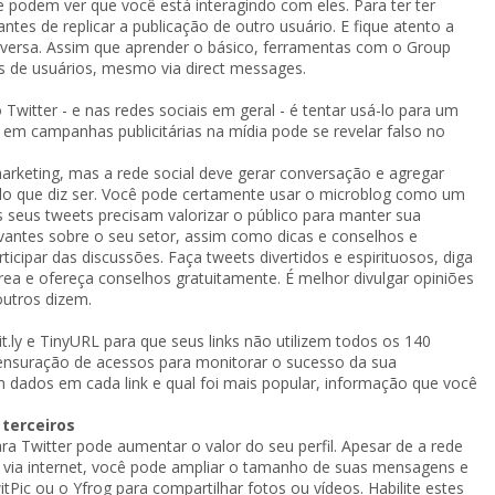
 podem ver que você está interagindo com eles. Para ter ter
es de replicar a publicação de outro usuário. E fique atento a
ersa. Assim que aprender o básico, ferramentas com o Group
de usuários, mesmo via direct messages.
tter - e nas redes sociais em geral - é tentar usá-lo para um
em campanhas publicitárias na mídia pode se revelar falso no
rketing, mas a rede social deve gerar conversação e agregar
lo que diz ser. Você pode certamente usar o microblog como um
 seus tweets precisam valorizar o público para manter sua
evantes sobre o seu setor, assim como dicas e conselhos e
icipar das discussões. Faça tweets divertidos e espirituosos, diga
rea e ofereça conselhos gratuitamente. É melhor divulgar opiniões
outros dizem.
t.ly e TinyURL para que seus links não utilizem todos os 140
mensuração de acessos para monitorar o sucesso da sua
m dados em cada link e qual foi mais popular, informação que você
terceiros
ra Twitter pode aumentar o valor do seu perfil. Apesar de a rede
S via internet, você pode ampliar o tamanho de suas mensagens e
Pic ou o Yfrog para compartilhar fotos ou vídeos. Habilite estes