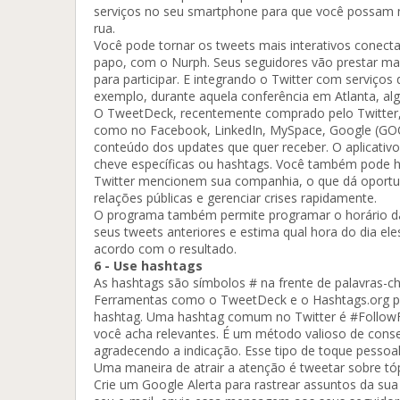
serviços no seu smartphone para que você possam mo
rua.
Você pode tornar os tweets mais interativos conect
papo, com o Nurph. Seus seguidores vão prestar ma
para participar. E integrando o Twitter com serviço
exemplo, durante aquela conferência em Atlanta, al
O TweetDeck, recentemente comprado pelo Twitter, 
como no Facebook, LinkedIn, MySpace, Google (GOOG)
conteúdo dos updates que quer receber. O aplicativ
cheve específicas ou hashtags. Você também pode ha
Twitter mencionem sua companhia, o que dá oportunid
relações públicas e gerenciar crises rapidamente.
O programa também permite programar o horário das 
seus tweets anteriores e estima qual hora do dia e
acordo com o resultado.
6 - Use hashtags
As hashtags são símbolos # na frente de palavras-ch
Ferramentas como o TweetDeck e o Hashtags.org pe
hashtag. Uma hashtag comum no Twitter é #FollowFr
você acha relevantes. É um método valioso de conse
agradecendo a indicação. Esse tipo de toque pessoa
Uma maneira de atrair a atenção é tweetar sobre t
Crie um Google Alerta para rastrear assuntos da sua 