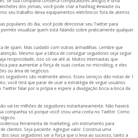
res. Se sua compania conserta computadores antigos e uma
anchetes dos jornais, você pode criar a hashtag #ewaste ou
mo seu trabalho deixa equipamentos eletrônicos fora de aterros
 populares do dia, você pode direcionar seu Twitter para
permite visualizar quem está falando sobre praticamente qualquer
ta de spam. Mas cuidado com outras armadilhas. Lembre que
atenção. Mesmo que a tática de conseguir seguidores seja seguir
 reciprocidade, isso só vai até aí. Muitos internautas que
ica para aumentar a força de suas contas no microblog, e eles
ões ou área de negócios.
ntos seguidores são realmente ativos. Esses serviços dão notas de 1
to, você terá que parar de usar a estratégia de seguir usuários
 Twitter falar por si própia e espere a divulgação boca-a-boca da
ão vai ter milhões de seguidores instantaneamente. Não haverá
ua companhia só porque você criou uma conta no Twitter. Como
mágicos.
 poderosa ferramenta de marketing, um instrumento para
de clientes. Seja paciente. Agregue valor. Construa uma
os seus seguidores ser a força que o leva ao sucesso, tanto a