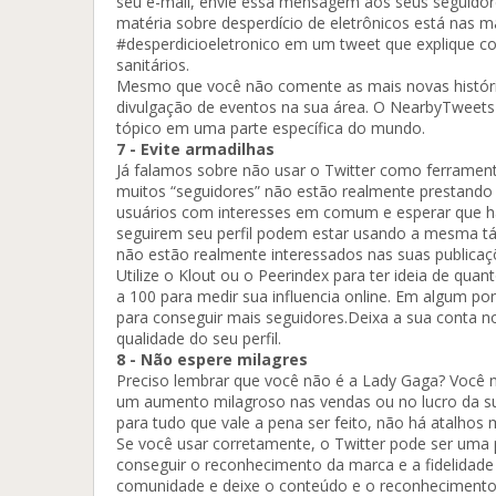
seu e-mail, envie essa mensagem aos seus seguido
matéria sobre desperdício de eletrônicos está nas m
#desperdicioeletronico em um tweet que explique co
sanitários.
Mesmo que você não comente as mais novas histórias
divulgação de eventos na sua área. O NearbyTweets 
tópico em uma parte específica do mundo.
7 - Evite armadilhas
Já falamos sobre não usar o Twitter como ferramen
muitos “seguidores” não estão realmente prestando 
usuários com interesses em comum e esperar que haja
seguirem seu perfil podem estar usando a mesma tát
não estão realmente interessados nas suas publicaç
Utilize o Klout ou o Peerindex para ter ideia de qua
a 100 para medir sua influencia online. Em algum pon
para conseguir mais seguidores.Deixa a sua conta no
qualidade do seu perfil.
8 - Não espere milagres
Preciso lembrar que você não é a Lady Gaga? Você n
um aumento milagroso nas vendas ou no lucro da s
para tudo que vale a pena ser feito, não há atalhos 
Se você usar corretamente, o Twitter pode ser uma
conseguir o reconhecimento da marca e a fidelidade 
comunidade e deixe o conteúdo e o reconhecimento d