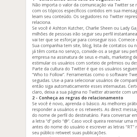
Não importa o valor da comunicação via Twitter se n
com os tópicos específicos contidos em sua mensage
leiam seu conteúdo. Os seguidores no Twitter repr
relaciona.
Se você é Ashton Kutcher, Charlie Sheen ou Lady Gag
milhões de pessoas irão seguir seu perfil instantan
vai ter que se esforçar para conseguir isso. Comece
Sua companhia tem site, blog, lista de contatos ou 
já têm conta no serviço, convide-os a seguir seu per
empresa na assinatura de seus e-mails, marketing 
estimular os usuários com sorteio de prêmios ou de
Parte da cultura do Twitter é que os usuários segue
“Who to Follow”. Ferramentas como o software Twe
seguidas. Use-a para selecionar usuários de compan
então siga automaticamente esses internautas. Certo
claro, deixa a sua página no Twitter atraente com u
2 - Conheça as regras do relacionamento
Se você é novo, aprenda o básico. As melhores prát
responder a usuários e os retweets. As direct message
do nome de perfil do destinatário. Para conversar 
a letra “d” pelo “@”. Caso você queira reenviar um
antes do nome do usuário e escrever as letras “R
seu público retweet suas publicações.