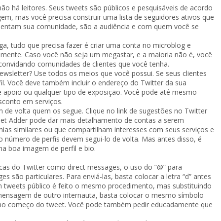
ão há leitores. Seus tweets são públicos e pesquisáveis de acordo
m, mas você precisa construir uma lista de seguidores ativos que
esentam sua comunidade, são a audiência e com quem você se
a, tudo que precisa fazer é criar uma conta no microblog e
eamente. Caso você não seja um megastar, e a maioria não é, você
 convidando comunidades de clientes que você tenha.
newsletter? Use todos os meios que você possui. Se seus clientes
fil. Você deve também incluir o endereço do Twitter da sua
de apoio ou qualquer tipo de exposição. Você pode até mesmo
sconto em serviços.
m de volta quem os segue. Clique no link de sugestões no Twitter
et Adder pode dar mais detalhamento de contas a serem
hias similares ou que compartilham interesses com seus serviços e
 número de perfis devem segui-lo de volta. Mas antes disso, é
ma boa imagem de perfil e bio.
icas do Twitter como direct messages, o uso do ”@” para
s são particulares. Para enviá-las, basta colocar a letra “d” antes
em tweets público é feito o mesmo procedimento, mas substituindo
a mensagem de outro internauta, basta colocar o mesmo símbolo
T” no começo do tweet. Você pode também pedir educadamente que