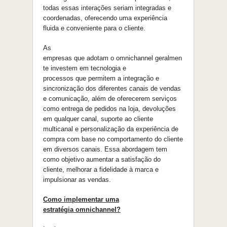
todas essas interações seriam integradas e
coordenadas, oferecendo uma experiência
fluida e conveniente para
o
cliente.
As
empresas
que
adotam
o
omnichannel
geralmen
te investem em tecnologia e
processos
que
permitem a integraçã
o
e
sincronizaçã
o
dos diferentes canais de vendas
e comunicaçã
o
, além de oferecerem serviços
como entrega de pedidos na loja, devoluções
em qualquer canal, suporte ao cliente
multicanal e personalizaçã
o
da experiência de
compra com base no comportamento do cliente
em diversos canais. Essa abordagem tem
como objetivo aumentar a satisfaçã
o
do
cliente, melhorar a fidelidade à marca e
impulsionar as vendas.
Como implementar uma
estratégia
omnichannel
?