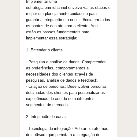
Implementar uma
estratégia
omnichannel
envolve várias etapas e
requer um planejamento cuidadoso para
garantir a integraçã
o
e a consistência em todos
os pontos de contato com
o
cliente. Aqui
estã
o
os passos fundamentais para
implementar essa estratégia:
1. Entender
o
cliente
- Pesquisa e análise de dados: Compreender
as preferências, comportamentos e
necessidades dos clientes através de
pesquisas, análise de dados e feedback.
- Criaçã
o
de personas: Desenvolver personas
detalhadas dos clientes para personalizar as
experiências de acordo com diferentes
segmentos de mercado.
2. Integraçã
o
de canais
- Tecnologia de integraçã
o
: Adotar plataformas
de software
que
permitam a integraçã
o
de