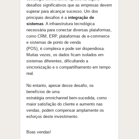
desafios significativos
que
as empresas devem
superar para alcançar sucesso. Um dos
principais desafios
é
a
integraçã
o
de
sistemas
. A infraestrutura tecnológica
necessária para conectar diversas plataformas,
como CRM, ERP, plataformas de e-commerce
e sistemas de ponto de venda
(POS),
é
complexa e pode ser dispendiosa.
Muitas vezes, os dados ficam isolados em
sistemas diferentes, dificultando a
sincronizaçã
o
e
o
compartilhamento em tempo
real.
No entanto, apesar desse desafio, os
benefícios de uma
estratégia
omnichannel
bem-sucedida, como
maior satisfaçã
o
do cliente e aumento nas
vendas, podem compensar amplamente os
esforços deste investimento.
Boas vendas!