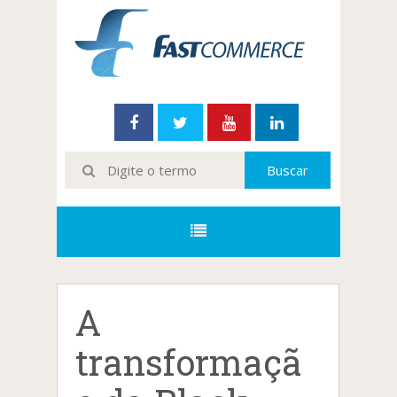
A
transformaçã